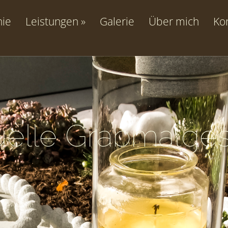
hie
Leistungen
Galerie
Über mich
Ko
duelle Grabmalges